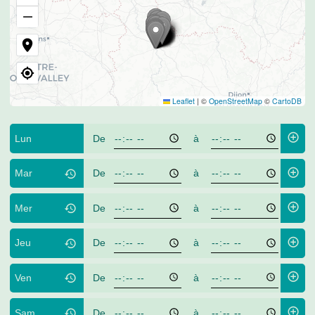
−
Leaflet
|
©
OpenStreetMap
©
CartoDB
Lun
De
à
Mar
De
à
Mer
De
à
Jeu
De
à
Ven
De
à
Sam
De
à